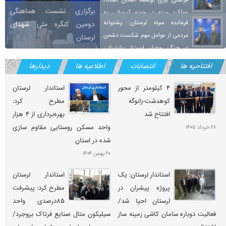
فرصتی برای توسعه استان است/
برگزاری نشست هماهنگی
عملکرد ویژه در حوزه آبرسانی به
فرمانده سپاه لرستان: پشتوانه
دومین کنگره ملی شهدای
روستاها و مدرسه‌سازی
مردمی از عوامل مهم شکست دشمن
لرستان
در جنگ رمضان است/ پشتیبانی
استاندار لرستان: طرح میدان یار
ویژه استاندار و فرمانداران در جریان جنگ‌های اخیر
افتتاحیه ها
انتصابات
اطلاعیه ها
دیدارها
فرصتی برای نمایش اقتدار، شجاعت
و وفاداری مردم لرستان در میدان و
۴ کیلومتر از محور
استاندار لرستان
خیابان
کوهدشت-زانوگه
مطرح کرد:
افتتاح شد
بهره‌برداری از ۴ هزار
واحد مسکن روستایی مقاوم سازی
۲۸ خرداد ۱۴۰۵
شده در استان
۲۰ بهمن ۱۴۰۴
استاندار لرستان: یک
استاندار لرستان
پروژه پیشران در
مطرح کرد: پیشرفت
لرستان احیا شد/
۸۵درصدی واحد
فعالیت دوباره سامان کاشی زمینه ساز
سیلیکون متال صنایع فرتاک بروجرد/