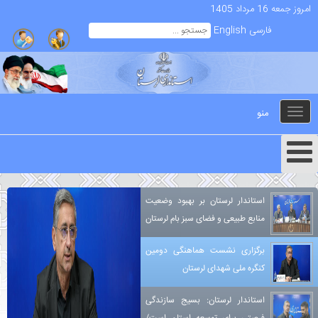
امروز جمعه 16 مرداد 1405
فارسی
English
منو
Toggle
navigation
استاندار لرستان بر بهبود وضعیت
منابع طبیعی و فضای سبز بام لرستان
برگزاری نشست هماهنگی دومین
کنگره ملی شهدای لرستان
استاندار لرستان: بسیج سازندگی