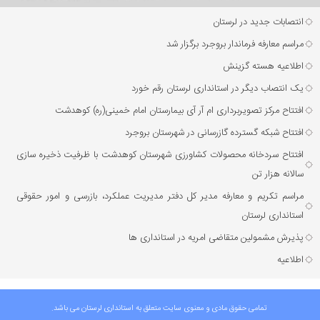
انتصابات جدید در لرستان
مراسم معارفه فرماندار بروجرد برگزار شد
اطلاعیه هسته گزینش
یک انتصاب دیگر در استانداری لرستان رقم خورد
افتتاح مرکز تصویربرداری ام آر آی بیمارستان امام خمینی(ره) کوهدشت
افتتاح شبکه گسترده گازرسانی در شهرستان بروجرد
افتتاح سردخانه محصولات کشاورزی شهرستان کوهدشت با ظرفیت ذخیره‌ سازی
سالانه هزار تن
مراسم تکریم و معارفه مدیر کل دفتر مدیریت عملکرد، بازرسی و امور حقوقی
استانداری لرستان
پذیرش مشمولین متقاضی امریه در استانداری ها
اطلاعیه
تمامی حقوق مادی و معنوی سایت متعلق به استانداری لرستان می باشد.