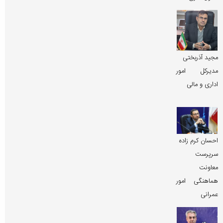
مجید آذربختی
مدیرکل امور
اداری و مالی
احسان کرم زاده
سرپرست
معاونت
هماهنگی امور
عمرانی