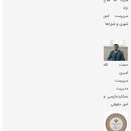
قدرت اله فلاح
نژاد
سرپرست امور
شهری و شوراها
حجت الله
امیری
سرپرست
مدیریت
عملکرد،بازرسی و
امور حقوقی