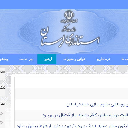
ت ها
فرمانداریها
قوانین و مقررات
آرشیو
میز خدمت
پیشخوا
ستاد
کنگر
مطال
لیت دوباره سامان کاشی زمینه ساز اشتغال در بروجرد
د: پیشرفت ۸۵درصدی واحد سیلیکون متال صنایع فرتاک بروجرد/ بهره برداری از طرح پیشران سازه