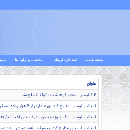
صفحه نخست
استانداری لرستان
مناقصات و مزایده ها
معاون
عنوان
۴ کیلومتر از محور کوهدشت-زانوگه افتتاح شد
استاندار لرستان مطرح کرد: بهره‌برداری از ۴ هزار واحد مسکن روستایی مقاوم سازی شده در استان
استاندار لرستان: یک پروژه پیشران در لرستان احیا شد/ فعا
استاندار لرستان مطرح کر