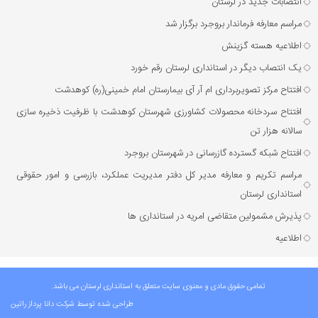
انتصابات جدید در لرستان
مراسم معارفه فرماندار بروجرد برگزار شد
اطلاعیه هسته گزینش
یک انتصاب دیگر در استانداری لرستان رقم خورد
افتتاح مرکز تصویربرداری ام آر آی بیمارستان امام خمینی(ره) کوهدشت
افتتاح سردخانه محصولات کشاورزی شهرستان کوهدشت با ظرفیت ذخیره‌ سازی
سالانه هزار تن
افتتاح شبکه گسترده گازرسانی در شهرستان بروجرد
مراسم تکریم و معارفه مدیر کل دفتر مدیریت عملکرد، بازرسی و امور حقوقی
استانداری لرستان
پذیرش مشمولین متقاضی امریه در استانداری ها
اطلاعیه
تمامی حقوق مادی و معنوی سایت متعلق به استانداری لرستان می باشد.
طراحی شده توسط شرکت
دانا پرداز راتین