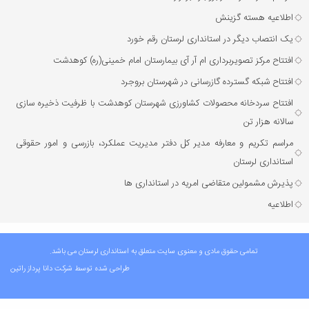
اطلاعیه هسته گزینش
یک انتصاب دیگر در استانداری لرستان رقم خورد
افتتاح مرکز تصویربرداری ام آر آی بیمارستان امام خمینی(ره) کوهدشت
افتتاح شبکه گسترده گازرسانی در شهرستان بروجرد
افتتاح سردخانه محصولات کشاورزی شهرستان کوهدشت با ظرفیت ذخیره‌ سازی
سالانه هزار تن
مراسم تکریم و معارفه مدیر کل دفتر مدیریت عملکرد، بازرسی و امور حقوقی
استانداری لرستان
پذیرش مشمولین متقاضی امریه در استانداری ها
اطلاعیه
تمامی حقوق مادی و معنوی سایت متعلق به استانداری لرستان می باشد.
طراحی شده توسط شرکت
دانا پرداز راتین