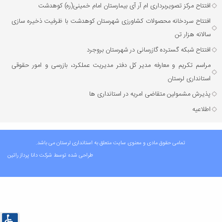
افتتاح مرکز تصویربرداری ام آر آی بیمارستان امام خمینی(ره) کوهدشت
افتتاح سردخانه محصولات کشاورزی شهرستان کوهدشت با ظرفیت ذخیره‌ سازی
سالانه هزار تن
افتتاح شبکه گسترده گازرسانی در شهرستان بروجرد
مراسم تکریم و معارفه مدیر کل دفتر مدیریت عملکرد، بازرسی و امور حقوقی
استانداری لرستان
پذیرش مشمولین متقاضی امریه در استانداری ها
اطلاعیه
تمامی حقوق مادی و معنوی سایت متعلق به استانداری لرستان می باشد.
طراحی شده توسط شرکت
دانا پرداز راتین