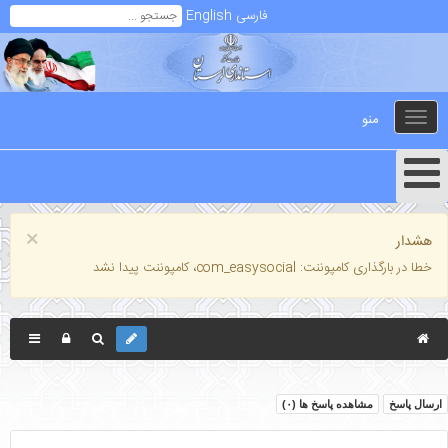
فارسی
English
منو
Toggle
navigation
×
هشدار
خطا در بارگذاری کامپوننت: com_easysocial، کامپوننت پیدا نشد
ارسال پاسخ
مشاهده پاسخ ها (
۰
)