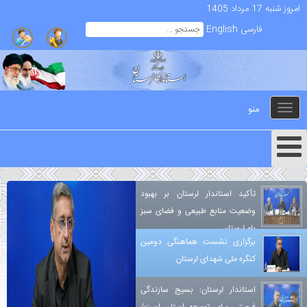
امروز شنبه 17 مرداد 1405
فارسی
English
منو
Toggle
navigation
تأکید استاندار لرستان بر بهبود
وضعیت منابع طبیعی و فضای سبز
بام لرستان
برگزاری نشست هماهنگی دومین
کنگره ملی شهدای لرستان
استاندار لرستان: بسیج سازندگی