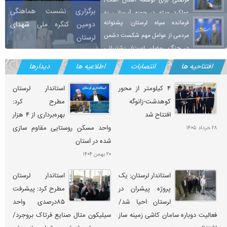
فرصتی برای توسعه استان است/
برگزاری نشست هماهنگی
عملکرد ویژه در حوزه آبرسانی به
فرمانده سپاه لرستان: پشتوانه
دومین کنگره ملی شهدای
روستاها و مدرسه‌سازی
مردمی از عوامل مهم شکست دشمن
لرستان
در جنگ رمضان است/ پشتیبانی
استاندار لرستان: طرح میدان یار
ویژه استاندار و فرمانداران در جریان جنگ‌های اخیر
افتتاحیه ها
انتصابات
اطلاعیه ها
دیدارها
فرصتی برای نمایش اقتدار، شجاعت
و وفاداری مردم لرستان در میدان و
۴ کیلومتر از محور
استاندار لرستان
خیابان
کوهدشت-زانوگه
مطرح کرد:
افتتاح شد
بهره‌برداری از ۴ هزار
واحد مسکن روستایی مقاوم سازی
۲۸ خرداد ۱۴۰۵
شده در استان
۲۰ بهمن ۱۴۰۴
استاندار لرستان: یک
استاندار لرستان
پروژه پیشران در
مطرح کرد: پیشرفت
لرستان احیا شد/
۸۵درصدی واحد
فعالیت دوباره سامان کاشی زمینه ساز
سیلیکون متال صنایع فرتاک بروجرد/