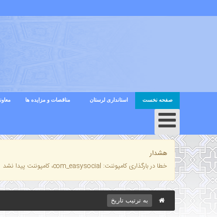
صفحه نخست
استانداری لرستان
مناقصات و مزایده ها
معاون
هشدار
خطا در بارگذاری کامپوننت: com_easysocial، کامپوننت پیدا نشد
به ترتیب تاریخ