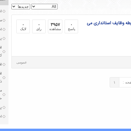
ان
مر
یطه وظایف استانداری می
۰
۰
۳۹۵۷
۰
ا
پاسخ
مشاهده
رای
لایک
یک
ا
ک
عمومی
اف
ا
ذخ
حه :
۱
مر
حق
پذ
اط