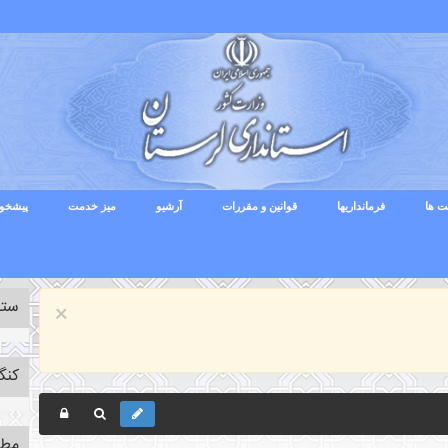
ت ها
فرمانداریها
قوانین و مقررات
آرشیو
میز خدمت
پیشخوا
ستا
×
کنگ
مطا