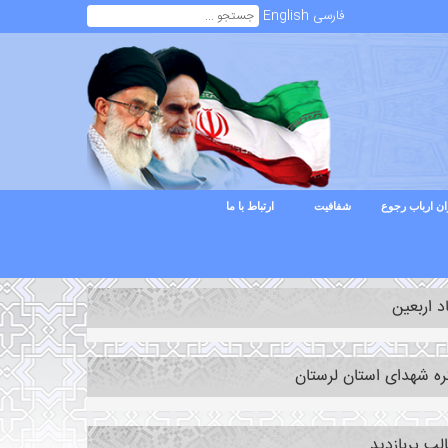
فارسی
English
ن ارباب رجوع
شفافیت
ارتباط با ما
د اربعین
ره شهدای استان لرستان
لب پربازدید