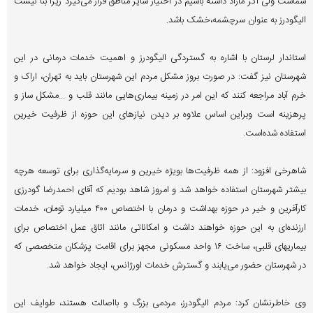
شماست ولی اگر مازاد داشته باشیم در اختیار سایر مناطق قرار می‌گیرد زیرا بنا نیست
الیگودرز به عنوان سرچشمه،خشک باشد.
استاندار لرستان با اشاره به گستردگی الیگودرز و اهمیت خدمات درمانی در این
شهرستان نیز گفت: در صورت بروز مشکل مردم این شهرستان باید به تهران، اراک و
خرم آباد مراجعه کنند که این امر در زمینه بیماری‌هایی مانند قلب و ...مشکل ساز و
پرهزینه است وبراین اساس علاوه بر دیدن نیازهای این حوزه از ظرفیت خیرین
استفاده شده‌است.
شاهرخی افزود: از همه ظرفیت‌ها بویژه خیرین و سرمایه‌گذاری برای توسعه هرچه
بیشتر شهرستان استفاده خواهد شد و امروز شاهد بودیم که آقای احمدرضا گودرزی
کارآفرین و خیر در حوزه بهداشت و درمان با اختصاص ۴۰۰ میلیارد تومان، خدمات
ارزنده‌ای به این حوزه خواهند داشت و امکاناتی مانند اتاق عمل اختصاص برای
بیماریهای قلبی، ساخت ۱۶ واحد مسکونی مجهز برای اقامت پزشکان متخصصی که
در شهرستان حضور می‌یابند و گسترش خدمات اورژانس، ایجاد خواهد شد.
وی خاطرنشان کرد: مردم الیگودرز، مردمی بزرگ و بااصالت هستند، طوایف این