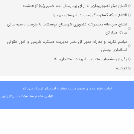
افتتاح مرکز تصویربرداری ام آر آی بیمارستان امام خمینی(ره) کوهدشت
افتتاح شبکه گسترده گازرسانی در شهرستان بروجرد
افتتاح سردخانه محصولات کشاورزی شهرستان کوهدشت با ظرفیت ذخیره‌ سازی
سالانه هزار تن
مراسم تکریم و معارفه مدیر کل دفتر مدیریت عملکرد، بازرسی و امور حقوقی
استانداری لرستان
پذیرش مشمولین متقاضی امریه در استانداری ها
اطلاعیه
تمامی حقوق مادی و معنوی سایت متعلق به استانداری لرستان می باشد.
طراحی شده توسط شرکت
دانا پرداز راتین