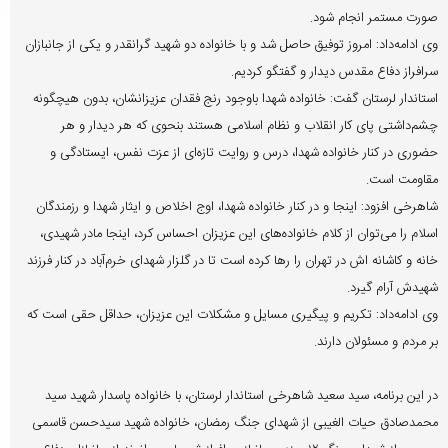
صورت مستمر انجام شود.
وی ادامه‌داد: امروز توفیق حاصل شد و با خانواده دو شهید گرانقدر و یکی از جانبازان
سرافراز دفاع مقدس دیدار و گفتگو کردیم.
استاندار لرستان گفت: خانواده شهدا باوجود رنج فقدان عزیزانشان، بدون هیچگونه
چشم‌داشتی پای کار انقلاب و نظام اسلامی هستند بنحوی که هر دیدار و هر
حضوری در کنار خانواده شهدا، درس و روایت تازه‌ای از عزت نفس، ایستادگی و
مقاومت است.
شاهرخی افزود: اینجا و در کنار خانواده شهدا، اوج اخلاص و ایثار شهدا و رزمندگان
اسلام را می‌توان از کلام خانواده‌های این عزیزان احساس کرد، اینجا مادر شهیدی،
خانه و کاشانه اش در تهران را رها کرده است تا در گلزار شهدای خرم‌آباد در کنار فرزند
شهیدش آرام گیرد.
وی ادامه‌داد: تکریم و پیگیری مسایل و مشکلات این عزیزان، حداقل حقی است که
بر مردم و مسئولان دارند.
در این برنامه، سید سعید شاهرخی استاندار لرستان، با خانواده پاسدار شهید سید
محمدصادق حیات الغیبی از شهدای جنگ رمضان، خانواده شهید سیدحسن قاسمی