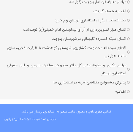
مراسم معارفه فرماندار بروجرد برگزار شد
اطلاعیه هسته گزینش
یک انتصاب دیگر در استانداری لرستان رقم خورد
افتتاح مرکز تصویربرداری ام آر آی بیمارستان امام خمینی(ره) کوهدشت
افتتاح شبکه گسترده گازرسانی در شهرستان بروجرد
افتتاح سردخانه محصولات کشاورزی شهرستان کوهدشت با ظرفیت ذخیره‌ سازی
سالانه هزار تن
مراسم تکریم و معارفه مدیر کل دفتر مدیریت عملکرد، بازرسی و امور حقوقی
استانداری لرستان
پذیرش مشمولین متقاضی امریه در استانداری ها
اطلاعیه
تمامی حقوق مادی و معنوی سایت متعلق به استانداری لرستان می باشد.
طراحی شده توسط شرکت
دانا پرداز راتین