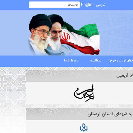
فارسی
English
وان ارباب رجوع
شفافیت
ارتباط با ما
د اربعین
ره شهدای استان لرستان