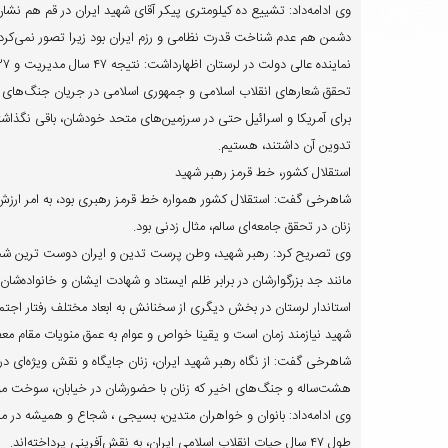
وی ادامه‌داد: تشییع ده کیلومتری پیکر آقای شهید ایران در قم هم نشان
دشمن هم عدم شناخت قدرت نظامی و رزم ایران بود زیرا تصور نمی‌کرد ای
تحقق شعارهای انقلاب اسلامی و جمهوری اسلامی در جریان جنگ‌های اخ
برای آمریکا و اسرائیل حتی در سرزمین‌های متحد خودشان، باقی نگذاش
تدوین آن داشتند، هستیم.
استقلال کشور، خط قرمز رهبر شهید
شاهرخی گفت: استقلال کشور همواره خط قرمز رهبری بود، به امر ارزش‌ه
زنان در تحقق جامعه‌ای سالم، مثال زدنی بود.
وی تصریح کرد: رهبر شهید، وطن پرست تدین و ایران دوست ترین شخص این
مانند جد بزرگوارشان در برابر ظلم ایستاد و شهادت ایشان و خانواده‌شان، و
استاندار لرستان در بخش دیگری از سخنانش به ابعاد مختلف رفتار اجتما
شهید نیازمند زمان است و یقینا خواص و عوام به عمق منویات مقام مع
شاهرخی گفت: از نگاه رهبر شهید ایران، زنان جایگاه و نقش ویژه‌ای د
هشت‌ساله و جنگ‌های اخیر که زنان با حضورشان در خیابان، سوخت موش
وی ادامه‌داد: بانوان و خواهران متدین، بسیجی ، شجاع و همیشه در میدا
طول ۴۷ سال حیات انقلاب اسلامی ایران، به نقش‌آفرینی پرداخته‌اند.