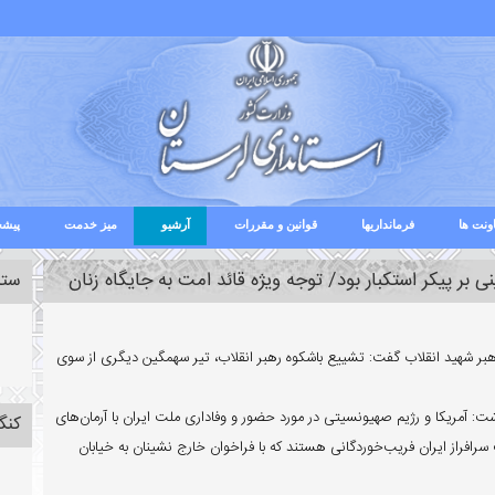
ونت ها
فرمانداریها
قوانین و مقررات
آرشیو
میز خدمت
پیشخ
ی بر پیکر استکبار بود/ توجه ویژه قائد امت به جایگاه زنان
ستا
ه رهبر شهید انقلاب گفت: تشییع باشکوه رهبر انقلاب، تیر سهمگین دیگری از سوی
: آمریکا و رژیم صهیونسیتی در مورد حضور و وفاداری ملت ایران با آرمان‌های
کنگ
رافراز ایران فریب‌خوردگانی هستند که با فراخوان خارج نشینان به خیابان