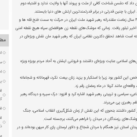
 داد که دشمن شناخت کافی از ملت و پیوند آنها با ولایت ندارد و اشتباه دوم
ران با چنین قدرتی در برابر قدرتمندترین ارتش های دنیا بایستند.
نماینده عالی دولت در لرستان اظهارداشت: نتیجه ۴۷ سال مدیریت و ۳۷ سال زعامت مقتدرانه رهبر شهید ملت ایران در حرکت به سمت فتح قله ها و
یر تبلور یافت. زمانی که موشک‌های نقطه زن هوافضای سپاه هیچ‌ نقطه‌ امنی
ته است شاهد تحقق دکترین نظامی ایران که رهبر شهید مان نقش ویژه‌ای در
مطا
ان
ای اسلامی عنایت ویژه‌ای داشتند و فروتنی ایشان به آحاد مردم بویژه ویژه
مر
ا
 کشور بود زیرا با استکبار و یزید زنان بیعت نکرد، قهرمانانه و شجاعانه
یک
اقعه‌ای مانند کربلا در ماه رمضان رقم زد.
ا
عی، سیاسی و تربیتی رهبر شهید اشاره کرد و افزود: درک سیره و دیدگاه رهبر
ک
ظم رهبری پی می‌برند.
اف
ر کشور داشتند بنحوی که این نقش از زمان شکل‌گیری انقلاب اسلامی، جنگ
ا
ک‌های رزمندگان در میدان را فراهم می‌کنند، برجسته است.
ذخ
ن استان نیز همگام با مردان شجاع و دلاور لرستان پای کار میهن بوده‌اند و در
مر