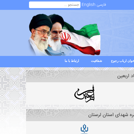
فارسی
English
وان ارباب رجوع
شفافیت
ارتباط با ما
د اربعین
ره شهدای استان لرستان