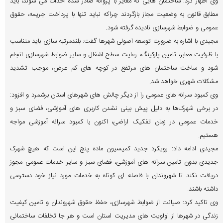
وی اظهار کرد: ساختمان هایی که مغایر با پروانه صادر شده احداث می شوند، باید
مطابق قانون به وضعیت مجاز بازگردند چراکه نباید تنها با پرداخت جریمه، حقوق
عمومی و ضوابط شهرسازی نادیده گرفته شود.
مجیدی با اشاره به ضرورت توسعه اصولی شهرها گفت: بلندمرتبه سازی باید متناسب
با ظرفیت معابر، تامین پارکینگ، رعایت سطح اشغال و سایر ضوابط شهرسازی انجام
شود و ساخت ساختمان های مرتفع در کوچه های کم عرض، موجب تشدید
مشکلات شهری خواهد شد.
وی کمبود سرانه های عمومی را از دیگر چالش های شهرهای استان برشمرد و افزود:
در برخی شهرک‌ها به دلیل پیش بینی نشدن کاربری های آموزشی، فضای سبز و
خدمات عمومی در زمان تفکیک اراضی، اکنون با کمبود سرانه آموزشی مواجه
هستیم.
مجیدی ادامه داد: رویکرد جدید کمیسیون ماده پنج این است که هیچ شهرک
جدیدی بدون تامین سرانه های آموزشی، فضای سبز و سایر خدمات عمومی مجوز
دریافت نکند تا شهروندان با فاصله ای کوتاه به خدمات مورد نیاز خود دسترسی
داشته باشند.
وی تاکید کرد: صیانت از ضوابط شهرسازی، حفظ حقوق شهروندان و تامین کیفیت
زندگی در شهرها از اولویت های مدیریت استان است و هر جا تخلفات ساختمانی