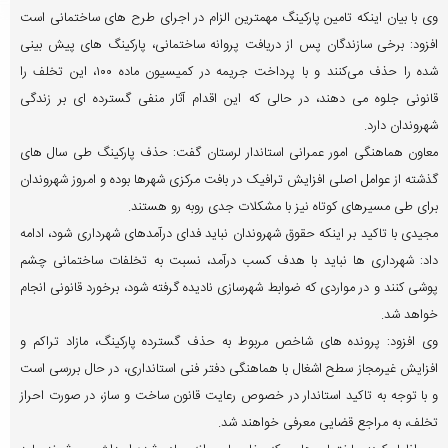
وی با بیان اینکه تامین پارکینگ مهمترین الزام در اجرای طرح های ساختمانی است
افزود: برخی سازندگان پس از دریافت پروانه ساختمانی، پارکینگ های پیش بینی
شده را حذف می‌کنند و با پرداخت جریمه در کمیسیون ماده ۱۰۰، این تخلف را
قانونی جلوه می دهند، در حالی که این اقدام آثار منفی گسترده ای بر زندگی
شهروندان دارد.
معاون هماهنگی امور عمرانی استاندار لرستان گفت: حذف پارکینگ طی سال های
گذشته از عوامل اصلی افزایش ترافیک در بافت مرکزی شهرها بوده و امروز شهروندان
برای طی مسیرهای کوتاه نیز با مشکلات جدی روبه رو هستند.
مجیدی با تاکید بر اینکه حقوق شهروندان نباید فدای درآمدهای شهرداری شود، ادامه
داد: شهرداری ها نباید با هدف کسب درآمد، نسبت به تخلفات ساختمانی چشم
پوشی کنند و در مواردی که ضوابط شهرسازی نادیده گرفته شود، برخورد قانونی انجام
خواهد شد.
وی افزود: پرونده های شاخص مربوط به حذف گسترده پارکینگ، مازاد تراکم و
افزایش غیرمجاز سطح اشغال با هماهنگی دفتر فنی استانداری، در حال بررسی است
و با توجه به تاکید استاندار در خصوص رعایت قانون ساخت و ساز، در صورت احراز
تخلف، به مراجع قضایی معرفی خواهند شد.