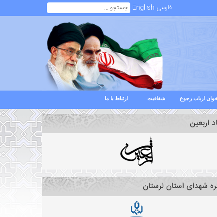
فارسی
English
وان ارباب رجوع
شفافیت
ارتباط با ما
د اربعین
ره شهدای استان لرستان