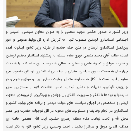
وزیر کشور با صدور حکمی مجید منعمی را به عنوان معاون سیاسی، امنیتی و
اجتماعی استانداری لرستان منصوب کرد . به گزارش اداره کل روابط عمومی و امور
بین‌الملل استانداری لرستان در متن حکم صادره از طرف وزیر کشور اینگونه آمده
است؛ جناب آقای مجید منعمی نوری سلام علیکم به پیشنهاد استاندار محترم لرستان
و نظر به سوابق و تجربه علمی و عملی جنابعالی به موجب این حکم شما را به مدت
چهار سال به سمت معاون سیاسی، امنیتی و اجتماعی استانداری لرستان منصوب می
نمایم . امید است با اتکال به خداوند متعال، رعایت تقوای الهی و موازین شرعی، در
چارچوب قوانین، مقررات و تدابیر ابلاغی، ضمن تعاملات لازم با مسئولین سایر
سازمانها و نهادها با تفکر و مدیریت انقلابی _ جهادی و بهره‌گیری از نیروهای متعهد،
ارزشی و متخصص در اجرای سیاست های دولت مردمی و برنامه های وزارت کشور و
استانداری در انجام وظایف و مسئولیت‌های محوله در ظل توجهات حضرت ولی عصر
عجل الله و تحت زعامت مقام معظم رهبری حضرت آیت الله العظمی خامنه ای
مدظله العالی موفق و سرافراز باشید . احمد وحیدی وزیر کشور لازم به ذکر است