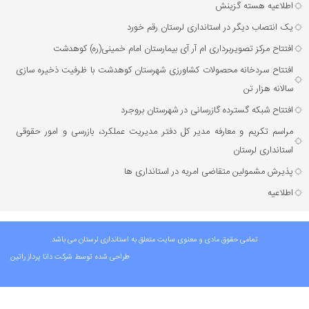
اطلاعیه هسته گزینش
یک انتصاب دیگر در استانداری لرستان رقم خورد
افتتاح مرکز تصویربرداری ام آر آی بیمارستان امام خمینی(ره) کوهدشت
افتتاح سردخانه محصولات کشاورزی شهرستان کوهدشت با ظرفیت ذخیره‌ سازی
سالانه هزار تن
افتتاح شبکه گسترده گازرسانی در شهرستان بروجرد
مراسم تکریم و معارفه مدیر کل دفتر مدیریت عملکرد، بازرسی و امور حقوقی
استانداری لرستان
پذیرش مشمولین متقاضی امریه در استانداری ها
اطلاعیه
تمامی حقوق مادی و معنوی سایت متعلق به استانداری لرستان می باشد.
طراحی شده توسط شرکت
دانا پرداز راتین