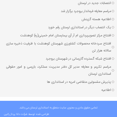
انتصابات جدید در لرستان
مراسم معارفه فرماندار بروجرد برگزار شد
اطلاعیه هسته گزینش
یک انتصاب دیگر در استانداری لرستان رقم خورد
افتتاح مرکز تصویربرداری ام آر آی بیمارستان امام خمینی(ره) کوهدشت
افتتاح سردخانه محصولات کشاورزی شهرستان کوهدشت با ظرفیت ذخیره‌ سازی
سالانه هزار تن
افتتاح شبکه گسترده گازرسانی در شهرستان بروجرد
مراسم تکریم و معارفه مدیر کل دفتر مدیریت عملکرد، بازرسی و امور حقوقی
استانداری لرستان
پذیرش مشمولین متقاضی امریه در استانداری ها
اطلاعیه
تمامی حقوق مادی و معنوی سایت متعلق به استانداری لرستان می باشد.
طراحی شده توسط شرکت
دانا پرداز راتین