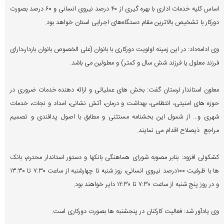
اساس کلیه خدمات اداری با بهره گیری از ۴۰ درصد نیروی انسانی و ۶۰ درصد بصورت
دورکار با تشخیص بالاترین مقام دستگاه‌های اجرایی استان خواهد بود.
وی ادامه‌داد: در این زمینه اولویت دورکاری با بانوان (علی الخصوص بانوان باردار،دارای
فرزند معلول یا فرزند شش سال و کمتر) و معلولین می باشد.
معاون استاندار لرستان گفت: بخش های عملیاتی و ارائه دهنده خدمات ضروری در
حوزه های امنیتی، انتظامی، بهداشت و درمان، آتش نشانی، امداد و نجات، خدمات
شهری و... از شمول این بخشنامه مستثنی و مطابق با اصول پدافندی و تصمیم
مراجع ذیصلاح اقدام می نمایند.
کشکولی افزود: بنابر مصوبه شورای هماهنگی بانکها و دستور استاندار محترم، بانک
ها با ظرفیت ۱۰۰درصد نیروی انسانی، روز شنبه تا چهارشنبه از ساعت ۷:۳۰ تا ۱۳:۳۰
و در روز پنج شنبه از ساعت ۷:۳۰ تا ۱۲:۳۰ دایر خواهند بود.
وی یادآور شد: فعالیت کارکنان در پنجشنبه ها بصورت دورکاری است.