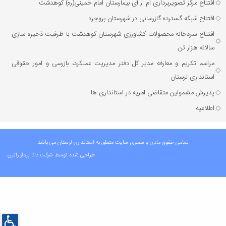
افتتاح مرکز تصویربرداری ام آر آی بیمارستان امام خمینی(ره) کوهدشت
افتتاح شبکه گسترده گازرسانی در شهرستان بروجرد
افتتاح سردخانه محصولات کشاورزی شهرستان کوهدشت با ظرفیت ذخیره‌ سازی
سالانه هزار تن
مراسم تکریم و معارفه مدیر کل دفتر مدیریت عملکرد، بازرسی و امور حقوقی
استانداری لرستان
پذیرش مشمولین متقاضی امریه در استانداری ها
اطلاعیه
تمامی حقوق مادی و معنوی سایت متعلق به استانداری لرستان می باشد.
طراحی شده توسط شرکت
دانا پرداز راتین