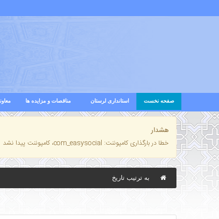
صفحه نخست
استانداری لرستان
مناقصات و مزایده ها
معاون
هشدار
خطا در بارگذاری کامپوننت: com_easysocial، کامپوننت پیدا نشد
به ترتیب تاریخ