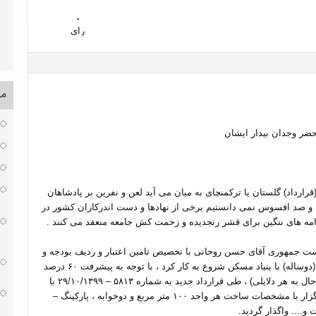
۰
رای
مط
حضر وجدان بیدار ایشان
ارداد) گلستان یا ترکمنچای به میان می آید لعن و نفرین بر پادشاهان
ا و صد افسوس نمی دانستیم برخی از نهادها و دست اندرکاران کشور در
 نامه های ننگین برای قشر رنجدیده و زحمت کش جامعه منعقد می کنند .
کن ملی بروجرد درسال ۱۳۹۸ در زمان ریاست جمهوری آقای حسن روحانی با تخصیص تامین اعتبار و ردیف بودجه و
با آورده هر عضو به مبلغ ۱۸۰ میلیون تومان به صورت مرحله ای (دوساله) با بنیاد مسکن شروع به کار کرد ، با توجه به پیشرفت ۶۰ درصد
کار بعد از گذشت مدتی با پیمانکار اولیه خاتمه کار اعلام گردید ( حال به هر دلایلی) ، طی قرارداد جدید به شماره ۵۸۱۳ – ۲۹/۱۰/۱۳۹۹ با
پیشرفت ۶۰ درست کار ، به ستاد اجرایی فرمان امام بعنوان کارگزار با مشخصات ساخت هر واحد ۱۰۰ متر مربع و دوخوابه ، پارکینگ –
... واگذار گردید.