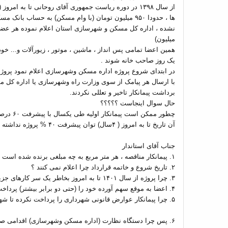
از سال ۱۳۹۸ در دوره ریاست جمهوری آقای روحانی تا به 
میلیون)
همین اعضا تمامی پس انداز ، ماشین ، موتور ، زیورآلات و... خود 
یک روز صاحب خانه شوند .
با ارسال هر پیامک از سوی وزارت راه وشهرسازی یا اداره کل
برداشت پیمانکار تاخیر و تعللی نکردند.
حال سوال اینجاست ؟؟؟؟؟
چطور ممک
آن تاریخ تا به امروز ( ۴سال) توان پیشرفت ۴۰ % پروژه نداشته است ؟
جناب آقای استاندار
۱. پیمانکار مناقصه ، هر متر مربع به چه مبلغی برنده شده است ؟
۲. تاریخ شروع و خاتمه قرارداد چرا اعلام نمی کنند ؟
۳. چرا پروژه از سال ۱۴۰۱ تا به امروز بخاطر یک سر کارهای جزیی تحویل اعضا نگردیده است ؟
۴. اعضا به موقع سهم آورده خود را (حتی دو برابر بیشتر) پرداخت کرده اند پس چرا تاخیر در کار افتاده است ؟
۵. چرا پیمانکار عوارض قانونی شهرداری را پرداخت نکرده تا شهرداری پروژه را متوقف کند ؟
۶. پس چرا دستگاه نظارت (اداره مسکن وشهرسازی) اقدامی صورت نداده است ؟