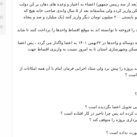
امروز (بعد از سه رییس جمهور) اعضاء به اعتبار و وعده های دهان پر کن دولت
ها ، حدودا ۹۵۰ میلیون تومان (با وام مسکن) به حساب بانک مسکن واریز کرده ولی متاسفانه بعد از ۵ سال واندی صاحب خانه هیچ که
نشده ، اداره کل مسکن و شهرسازی استان اعلام نموده هر عضو بایستی ۲۰۰ میلیون تومان دیگر واریز کنند (یک میلیارد و صد و پنجاه
را فروخته تا توانسته اند به موقع اقساط واحدها را پرداخت کنند تا شاید
در ابتدای شروع پروژه اداره مسکن وشهرسازی اعلام نمود پروژه دوساله و واحدها در ۲۲بهمن ۱۴۰۱ به اعضا واگذار می گردد ، پس اعضا
 مسکن وشهرسازی استان تا به امروز نسبت به واریزی اقساط جهت
ن است پیمانکار اولیه طی یکسال با پیشرفت ۶۰ درصد پروژه را پیش برد ولی ستاد اجرایی فرمان امام با آن همه امکانات از