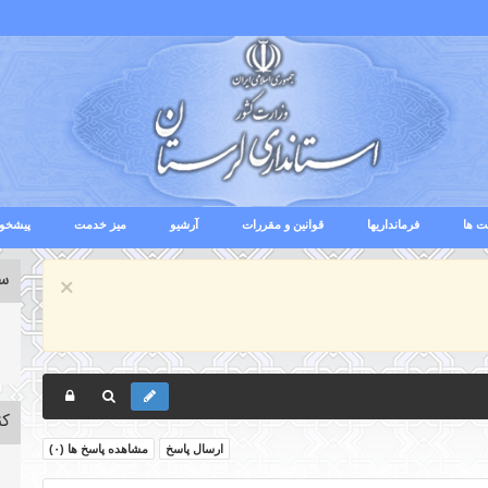
ت ها
فرمانداریها
قوانین و مقررات
آرشیو
میز خدمت
پیشخوا
ست
×
کن
ارسال پاسخ
مشاهده پاسخ ها (
۰
)