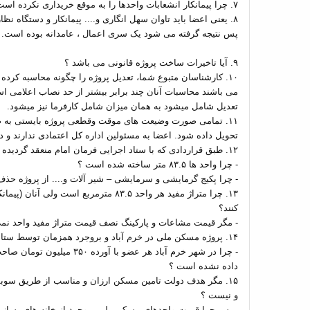
۷. چرا پیمانکار انشعابات واحدها را به موقع خریداری نکرده است؟
۸. یعنی اعضا باید تاوان سهل انگاری و.... پیمانکار و دستگاه نظارت را بدهند؟
پس نتیجه گرفته می شود یک سری اعمال ، عامدانه بوده است.
۹. آیا تاخیرات ساخت پروژه قانونی می باشد ؟
۱۰. کارشناسان متبوع شما، تعدیل پروژه را چگونه محاسبه کرد
می باشند محاسبات آنان چند برابر بیشتر از حد نصاب اعلامی است.
تعدیل شامل میشود به همان میزان شامل کارفرما نیز میشود.
۱۱. تمامی صورت وضیعت های موقت وقطعی پروژه بایستی به 
تحویل داده شود. اعضا به مسئولین اداره کل اعتمادی ندارند و د
۱۲. طبق قراردادی که با ستاد اجرایی فرمان امام منعقد گردیده است : هر واحد ۱۰۰ متر مربع مفید (قابل نشیمن) می باشد.
- چرا واحد ها ۸۳.۵ متر ساخته شده است ؟
- چرا پکیج گرمایشی و سرمایشی – شیر آلات و.... از پروژه ح
کنند؟
- مگر قیمت مشاعات و پارکینگ نصف قیمت متراژ مفید واحد نمی
۱۴. پروژه مسکن ملی در خرم آباد و بروجرد همزمان توسط ستاد اجرایی فرمان امام ساخته شده است.
داده نشده است ؟
۱۵. مگر هدف دولت تامین مسکن ارزان و مناسب از طریق سوبسی
و نیست ؟
- پس چرا قیمت واحدهای مسکن ملی بروجرد از خانه های بساز 