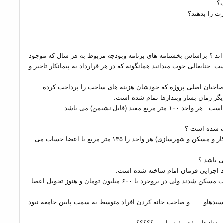
ه اند ؟ براساس بخشنامه های برنامه وبودجه مربوط به هر سال که موجود
 جنابعالی خوب میدانید همانگونه که در هر قرارداد به پیمانکار تاخیر و
صاحبان اصلی پروژه که خودشان هزینه های ساخت را پرداخت کرده
یگر زمان بساز وبندازها تمام شده است.
ذف شده است ؟
۱۳. چرا متراژ مفید هر واحد ۸۳.۵ مترمربع است ولی آنان (پیمانکار و مسکن و شهرسازی) هر واحد را ۱۳۵ متر مربع با اعضا حساب می
 باشد ؟
- چرا در شهر خرم آباد هر عضو با آورده ۳۵۰ میلیون تومان صاحب مسکن شدند ولی در بروجرد با ۶۰۰ میلیون تومان و هنوز تحویل اعضا
دهاو...... و صاحب خانه کردن افراد متوسط به سمت پایین جامعه نبود
وبندازها بیشتر شده است؟؟؟؟؟