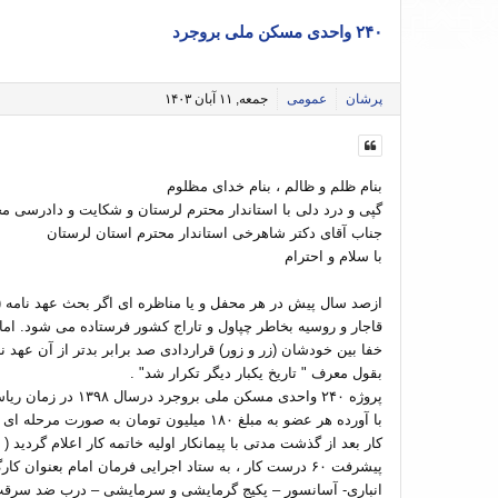
۲۴۰ واحدی مسکن ملی بروجرد
پرشان
عمومی
جمعه, ۱۱ آبان ۱۴۰۳
بنام ظلم و ظالم ، بنام خدای مظلوم
گپی و درد دلی با استاندار محترم لرستان و شکایت و دادرسی م
جناب آقای دکتر شاهرخی استاندار محترم استان لرستان
با سلام و احترام
ازصد سال پیش در هر محفل و یا مناظره ای اگر بحث عهد نامه (قر
قاجار و روسیه بخاطر چپاول و تاراج کشور فرستاده می شود. ام
خفا بین خودشان (زر و زور) قراردادی صد برابر بدتر از آن عهد
بقول معرف " تاریخ یکبار دیگر تکرار شد" .
پروژه ۲۴۰ واحدی مس
انباری- آسانسور – پکیج گرمایشی و سرمایشی – درب ضد سرقت و.