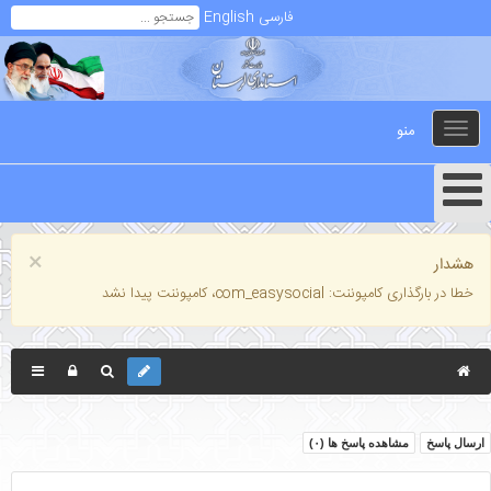
فارسی
English
منو
Toggle
navigation
×
هشدار
خطا در بارگذاری کامپوننت: com_easysocial، کامپوننت پیدا نشد
ارسال پاسخ
مشاهده پاسخ ها (
۰
)