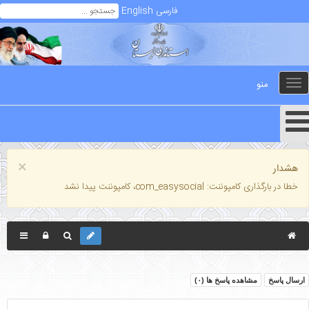
فارسی
English
منو
Toggle
navigation
×
هشدار
خطا در بارگذاری کامپوننت: com_easysocial، کامپوننت پیدا نشد
رسال پاسخ
مشاهده پاسخ ها (
۰
)