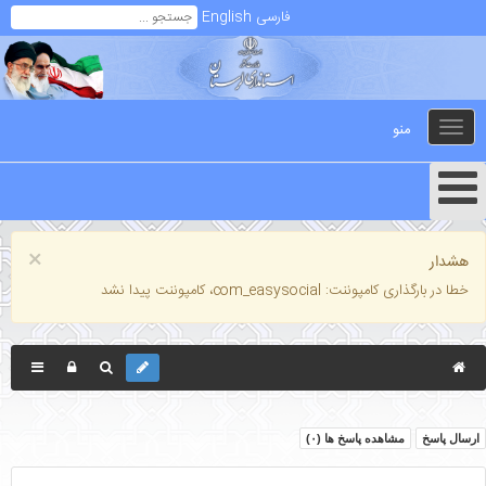
فارسی
English
منو
Toggle
navigation
×
هشدار
خطا در بارگذاری کامپوننت: com_easysocial، کامپوننت پیدا نشد
ارسال پاسخ
مشاهده پاسخ ها (
۰
)