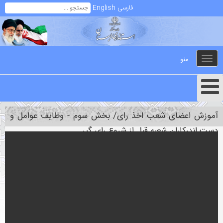
فارسی
English
منو
Toggle
navigation
آموزش اعضای شعب اخذ رای/ بخش سوم - وظایف عوامل و
دست اندرکاران شعبه قبل از شروع رای گیر