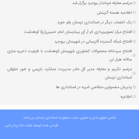
مراسم معارفه فرماندار بروجرد برگزار شد
اطلاعیه هسته گزینش
یک انتصاب دیگر در استانداری لرستان رقم خورد
افتتاح مرکز تصویربرداری ام آر آی بیمارستان امام خمینی(ره) کوهدشت
افتتاح شبکه گسترده گازرسانی در شهرستان بروجرد
افتتاح سردخانه محصولات کشاورزی شهرستان کوهدشت با ظرفیت ذخیره‌ سازی
سالانه هزار تن
مراسم تکریم و معارفه مدیر کل دفتر مدیریت عملکرد، بازرسی و امور حقوقی
استانداری لرستان
پذیرش مشمولین متقاضی امریه در استانداری ها
اطلاعیه
تمامی حقوق مادی و معنوی سایت متعلق به استانداری لرستان می باشد.
طراحی شده توسط شرکت
دانا پرداز راتین