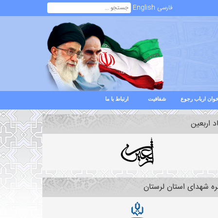
فارسی
English
وان ارباب رجوع
شفافیت
ارتباط با ما
د اربعین
ره شهدای استان لرستان