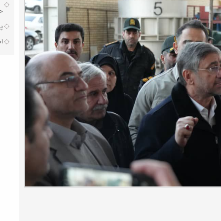
حق
پذ
اط