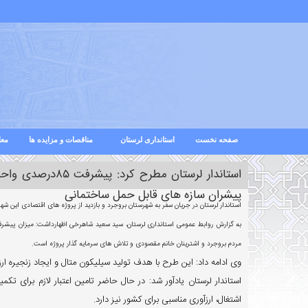
صفحه نخست
استانداری لرستان
مناقصات و مزایده ها
معا
استاندار لرستان م
پیشران سازه های قابل حمل ساختمانی
استاندار لرستان در جریان سفر به شهرستان بروجرد و بازدید از پروژه های اقتصادی این شهرستان از پیشرفت ۸۵ درصدی واحد تولید سیلیکون متال ص
به
گزارش روابط عمومی استانداری لرستان، سید سعید شاهرخی اظهارداشت: میزان پیشرفت ای
مردم بروجرد و اشترینان خانم مقصودی و تلاش های سرمایه گذار پروژه است.
وی ادامه داد: این طرح با هدف تولید سیلیکون متال و ایجاد زنجیره 
استاندار لرستان یادآور شد: در حال حاضر تامین اعتبار لازم برای تکم
اشتغال، ارزآوری مناسبی برای کشور نیز دارد.