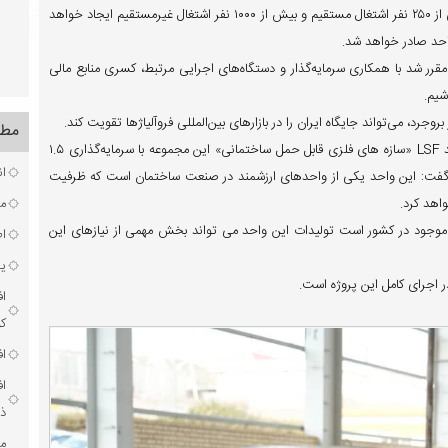
شاهرخی گفت: با بهره‌برداری از کوره نخست طرح سیلیکون متال، بیش از ۲۵۰ نفر اشتغال مستقیم و بیش از ۱۰۰۰ نفر اشتغال غیرمستقیم ایجاد خواهد
واحد صادر خواهد شد.
رر شد با همکاری سرمایه‌گذار و دستگاه‌های اجرایی مرتبط، کسری منابع مالی
شیم.
روجرد، می‌تواند جایگاه ایران را در بازارهای بین‌المللی فروآلیاژها تقویت کند.
مطا
استاندار لرستان در بخش دیگری از سخنانش بابیان اینکه فاز اول تولید LSF «سازه های فلزی قابل حمل ساختمانی» این مجموعه با سرمایه‌گذاری ۱.۵
ان
ه بهره‌برداری رسیده است، گفت: این واحد یکی از واحد‌های ارزشمند در صنعت ساختمان است که ظرفیت
مر
جود در کشور است تولیدات این واحد می تواند بخش مهمی از نیازهای این
ا
یک
در اجرای کامل این پروژه است.
ا
ک
اف
ا
ذخ
مر