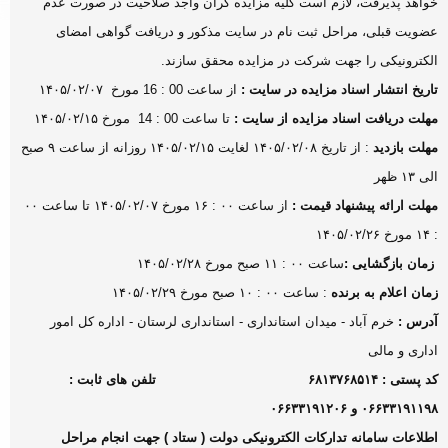
خواهد پذیرفت، لازم است کلیه مزایده گران واجد صلاحیت در صورت عدم
عضویت قبلی، مراحل ثبت نام در سایت مذکور و دریافت گواهی امضای
الکترونیکی را جهت شرکت در مزایده محقق سازند.
تاریخ انتشار اسناد مزایده در سایت
:
از ساعت 00 : 16 مورخ
۱۴۰۵/۰۲/۰۷
مهلت دریافت اسناد مزایده از سایت
:
تا ساعت 00 : 14 مورخ
۱۴۰۵/۰۲/۱۵
مهلت بازدید
: از تاریخ ۱۴۰۵/۰۲/۰۸ لغایت ۱۴۰۵/۰۲/۱۵ روزانه از ساعت ۹ صبح
الی ۱۳ ظهر
مهلت ارائه پیشنهاد قیمت
:
از ساعت ۰۰ : ۱۶ مورخ ۱۴۰۵/۰۲/۰۷ تا ساعت ۰۰
: ۱۴ مورخ ۱۴۰۵/۰۲/۲۶
زمان بازگشایی
:
ساعت ۰۰ : ۱۱ صبح مورخ ۱۴۰۵/۰۲/۲۸
زمان اعلام به برنده
: ساعت ۰۰ : ۱۰ صبح مورخ ۱۴۰۵/۰۲/۲۹
آدرس
:
خرم آباد - میدان استانداری - استانداری لرستان - اداره کل امور
اداری و مالی
کد پستی : ۶۸۱۳۷۶۸۵۱۴
تلفن های ثابت :
۰۶۶۳۳۱۹۱۱۹۸ و ۰۶۶۳۳۱۹۱۲۰۶
اطلاعات سامانه تدارکات الکترونیکی دولت ( ستاد ) جهت انجام مراحل